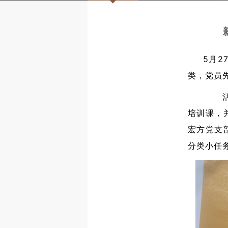
5月2
类，党员
活动
培训课，
宏方党支
分类小任